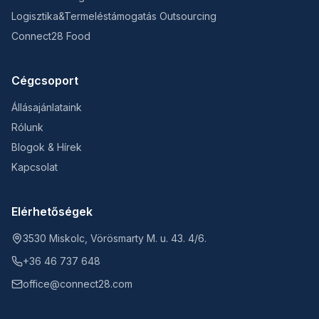
Logisztika&Termeléstámogatás Outsourcing
Connect28 Food
Cégcsoport
Állásajánlataink
Rólunk
Blogok & Hírek
Kapcsolat
Elérhetőségek
3530 Miskolc, Vörösmarty M. u. 43. 4/6.
+36 46 737 648
office@connect28.com