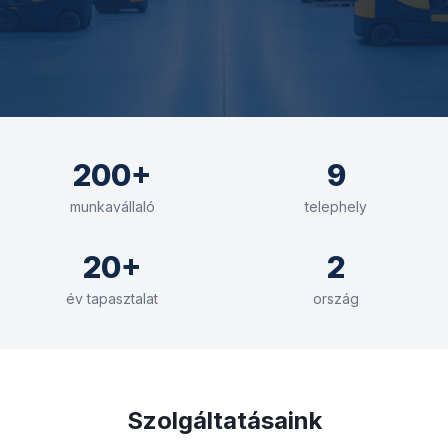
200+
9
munkavállaló
telephely
20+
2
év tapasztalat
ország
Szolgáltatásaink