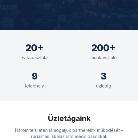
20+
200+
év tapasztalat
munkavállaló
9
3
telephely
üzletág
Üzletágaink
Három területen támogatjuk partnereink működését –
rugalmas, skálázható megoldásokkal.