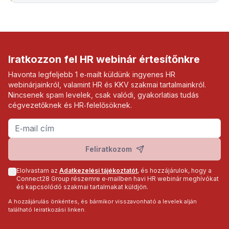
Iratkozzon fel HR webinár értesítőnkre
Havonta legfeljebb 1 e‑mailt küldünk ingyenes HR
webinárjainkról, valamint HR és KKV szakmai tartalmainkról.
Nincsenek spam levelek, csak valódi, gyakorlatias tudás
cégvezetőknek és HR‑felelősöknek.
Feliratkozom
Elolvastam az
Adatkezelési tájékoztatót
, és hozzájárulok, hogy a
Connect28 Group részemre e‑mailben havi HR webinár meghívókat
és kapcsolódó szakmai tartalmakat küldjön.
A hozzájárulás önkéntes, és bármikor visszavonható a levelek alján
található leiratkozási linken.